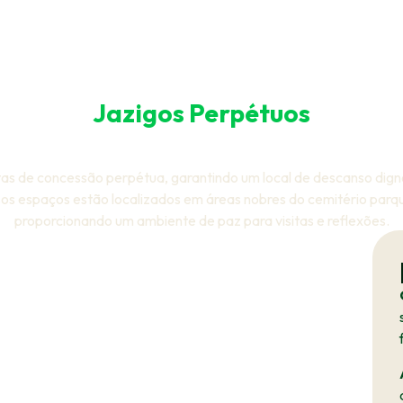
Jazigos Perpétuos
do de Paz em Meio à 
as de concessão perpétua, garantindo um local de descanso digno
s espaços estão localizados em áreas nobres do cemitério parqu
proporcionando um ambiente de paz para visitas e reflexões.