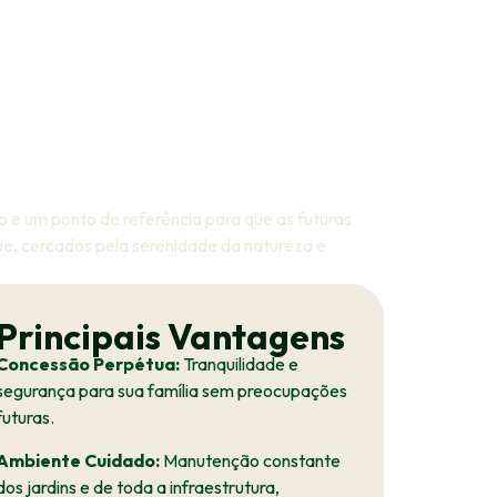
Natureza
 e um ponto de referência para que as futuras
e, cercados pela serenidade da natureza e
Principais Vantagens
Concessão Perpétua:
Tranquilidade e
segurança para sua família sem preocupações
futuras.
Ambiente Cuidado:
Manutenção constante
dos jardins e de toda a infraestrutura,