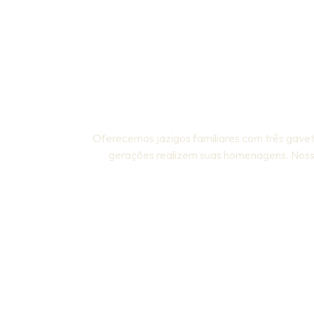
Um Lega
Oferecemos jazigos familiares com três gavet
gerações realizem suas homenagens. Nosso