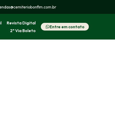
endas@cemiteriobonfim.com.br
l
Revista Digital
Entre em contato
2ª Via Boleto