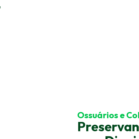
e
Ossuários e C
Preservan