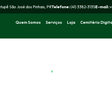
atupê São José dos Pinhais, PR
Telefone:
(41) 3382-3135​
E-mail:
v
Quem Somos
Serviços
Loja
Cemitério Digita
Início
Serviços
Serviços